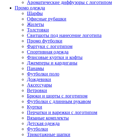
Ароматические диффузоры с логотипом
Промо одежда
Шарфы
Офисные рубашки
Жилеты
Толстовки
Свитшоты под нанесение логотипа
Промо футболки
Фартуки с логотипом
Спортивная одежда
Флисовые куртки и кофты
Джемперы и кардиганы
Панамы
Футболки поло
Дождевики
Аксессуары
Ветровки
Брюки и шорты с логотипом
Футболки с длинным рукавом
Куртки
Перчатки и варежки с логотипом
Вязаные комплекты
Детская одежда
Футболки
Трикотажные шапки