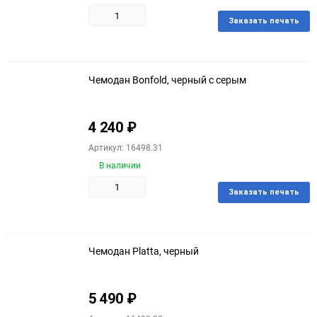
150
Заказать печать
Добавить
в
избранное
Чемодан Bonfold, черный с серым
4 240
₽
Артикул: 16498.31
В наличии
Заказать печать
Добавить
в
избранное
Чемодан Platta, черный
5 490
₽