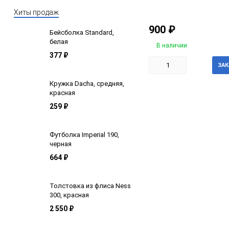
Хиты продаж
900
₽
Бейсболка Standard,
белая
В наличии
377
₽
ЗАК
Кружка Dacha, средняя,
красная
259
₽
Футболка Imperial 190,
черная
664
₽
Толстовка из флиса Ness
300, красная
2 550
₽