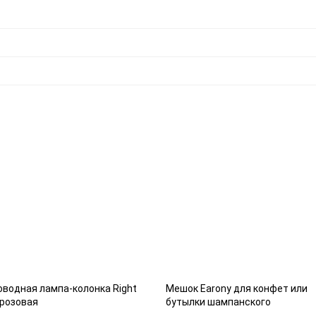
водная лампа-колонка Right
Мешок Earony для конфет или
 розовая
бутылки шампанского