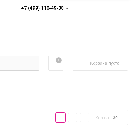
+7 (499) 110-49-08
0
Корзина
пуста
Плитка
Подробно
Компактно
Кол-во:
30