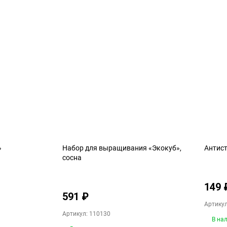
»
Набор для выращивания «Экокуб»,
Антист
сосна
149
591
₽
Артикул
Артикул: 110130
В на