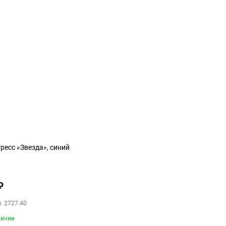
ресс «Звезда», синий
₽
: 2727.40
личии