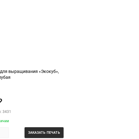
30
60
90
150
 для выращивания «Экокуб»,
лубая
₽
: 3431
личии
ЗАКАЗАТЬ ПЕЧАТЬ