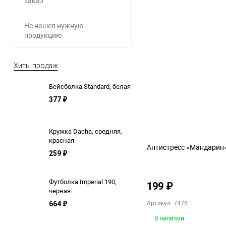
заказ
Не нашел нужную
продукцию
Хиты продаж
Бейсболка Standard, белая
377
₽
Кружка Dacha, средняя,
красная
Антистресс «Мандарин
259
₽
Футболка Imperial 190,
199
₽
черная
Артикул: 7475
664
₽
В наличии