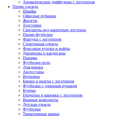
Ароматические диффузоры с логотипом
Промо одежда
Шарфы
Офисные рубашки
Жилеты
Толстовки
Свитшоты под нанесение логотипа
Промо футболки
Фартуки с логотипом
Спортивная одежда
Флисовые куртки и кофты
Джемперы и кардиганы
Панамы
Футболки поло
Дождевики
Аксессуары
Ветровки
Брюки и шорты с логотипом
Футболки с длинным рукавом
Куртки
Перчатки и варежки с логотипом
Вязаные комплекты
Детская одежда
Футболки
Трикотажные шапки